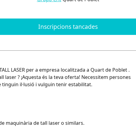
Inscripcions tancades
LL LASER per a empresa localitzada a Quart de Poblet .
l laser ? ¡Aquesta és la teva oferta! Necessitem persones
nguin il·lusió i vulguin tenir estabilitat.
e maquinària de tall laser o similars.